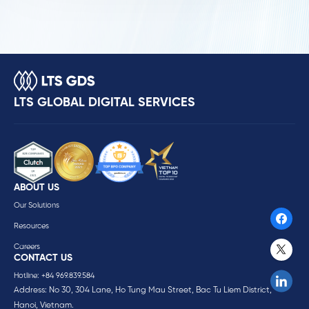
LTS GLOBAL DIGITAL SERVICES
ABOUT US
Our Solutions
Resources
Careers
CONTACT US
Hotline: +84 969.839.584
Address: No 30, 304 Lane, Ho Tung Mau Street, Bac Tu Liem District,
Hanoi, Vietnam.