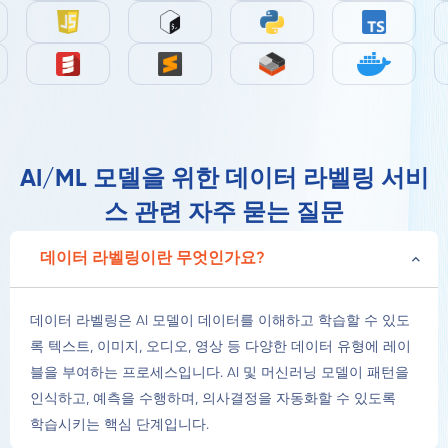
해 기계
사이트
이 회사
가 주변
탐색 과
는 데이
환경을
정에서
터 플랫
해석할
단계별
폼과 모
수 있다.
추론, 행
델 개발
최첨단
동 논리,
프로세
솔루션
스크린
스 간의
AI/ML 모델을 위한 데이터 라벨링 서비
을 찾는
샷 정확
연결...
기업에
도, 최종
스 관련 자주 묻는 질문
게 적절
답변...
한...
데이터 라벨링이란 무엇인가요?
데이터 라벨링은 AI 모델이 데이터를 이해하고 학습할 수 있도
록 텍스트, 이미지, 오디오, 영상 등 다양한 데이터 유형에 레이
블을 부여하는 프로세스입니다. AI 및 머신러닝 모델이 패턴을
인식하고, 예측을 수행하며, 의사결정을 자동화할 수 있도록
학습시키는 핵심 단계입니다.