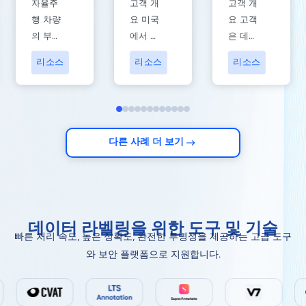
자율주
고객 개
고객 개
차량을 위
에이전트 ​
데이터셋
행 차량
요 미국
요 고객
의 부상
에서 온
은 데이
한 데이터
Output
생성 및 응
은 자동
고객사
터 중심
라벨링 도
평가​
답 평가
리소스
리소스
리소스
차 산업
는 실제
AI 분야
구 TOP 7
에 혁신
웹 브라
를 선도
을 가져
우징 상
하는 미
왔다. 이
호작용
국 기반
러한 혁
데이터
기업으
다른 사례 더 보기
신의 핵
를 수집
로, 첨단
심에는
하여 AI
AI 및 에
자율주
에이전
이전트
행 차량
트의 성
시스템
을 위한
능 평가
을 위한
데이터 라벨링을 위한 도구 및 기술
데이터
를 원했
고품질
빠른 처리 속도, 높은 정확도, 완전한 투명성을 제공하는 고급 도구
라벨링
습니다.
데이터
와 보안 플랫폼으로 지원합니다.
도구가
본 프로
서비스
있으며,
젝트는
를 제공
이를 통
실제 웹
합니다.