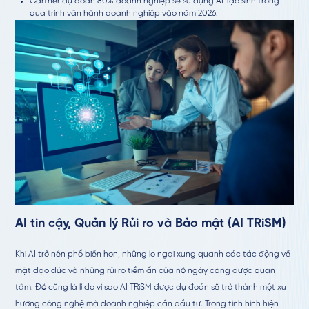
Gartner dự đoán 80% doanh nghiệp sẽ sử dụng AI Tạo sinh trong
quá trình vận hành doanh nghiệp vào năm 2026.
AI tin cậy, Quản lý Rủi ro và Bảo mật (AI TRiSM)
Khi AI trở nên phổ biến hơn, những lo ngại xung quanh các tác động về
mặt đạo đức và những rủi ro tiềm ẩn của nó ngày càng được quan
tâm. Đó cũng là lí do vì sao AI TRiSM được dự đoán sẽ trở thành một xu
hướng công nghệ mà doanh nghiệp cần đầu tư. Trong tình hình hiện