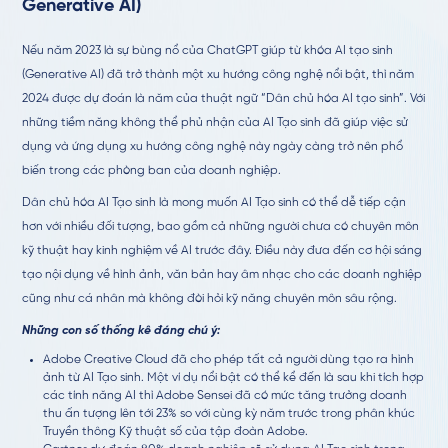
Generative AI)
Nếu năm 2023 là sự bùng nổ của ChatGPT giúp từ khóa AI tạo sinh
(Generative AI) đã trở thành một xu hướng công nghệ nổi bật, thì năm
2024 được dự đoán là năm của thuật ngữ “Dân chủ hóa AI tạo sinh”. Với
những tiềm năng không thể phủ nhận của AI Tạo sinh đã giúp việc sử
dụng và ứng dụng xu hướng công nghệ này ngày càng trở nên phổ
biến trong các phòng ban của doanh nghiệp.
Dân chủ hóa AI Tạo sinh là mong muốn AI Tạo sinh có thể dễ tiếp cận
hơn với nhiều đối tượng, bao gồm cả những người chưa có chuyên môn
kỹ thuật hay kinh nghiệm về AI trước đây. Điều này đưa đến cơ hội sáng
tạo nội dụng về hình ảnh, văn bản hay âm nhạc cho các doanh nghiệp
cũng như cá nhân mà không đòi hỏi kỹ năng chuyên môn sâu rộng.
Những con số thống kê đáng chú ý:
Adobe Creative Cloud đã cho phép tất cả người dùng tạo ra hình
ảnh từ AI Tạo sinh. Một ví dụ nổi bật có thể kể đến là sau khi tích hợp
các tính năng AI thì Adobe Sensei đã có mức tăng trưởng doanh
thu ấn tượng lên tới 23% so với cùng kỳ năm trước trong phân khúc
Truyền thông Kỹ thuật số của tập đoàn Adobe.