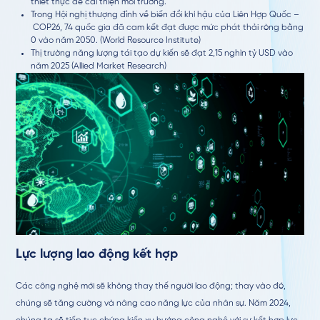
thiết thực để cải thiện môi trường.
Trong Hội nghị thượng đỉnh về biến đổi khí hậu của Liên Hợp Quốc –
COP26, 74 quốc gia đã cam kết đạt được mức phát thải ròng bằng
0 vào năm 2050. (World Resource Institute)
Thị trường năng lượng tái tạo dự kiến sẽ đạt 2,15 nghìn tỷ USD vào
năm 2025 (Allied Market Research)
Lực lượng lao động kết hợp
Các công nghệ mới sẽ không thay thế người lao động; thay vào đó,
chúng sẽ tăng cường và nâng cao năng lực của nhân sự. Năm 2024,