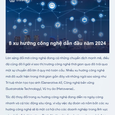
Làn sóng đổi mới công nghệ đang có những chuyển dịch mạnh mẽ, điều
đó cũng đã lí giải vì sao thị trường công nghệ thời gian qua đã trải qua
một sự chuyển đổi lớn ở quy mô toàn cầu. Nhiều xu hướng công nghệ
mới đã xuất hiện trong thời gian gần đây với những ngôi sao sáng như
Trí tuệ nhân tạo tạo sinh (Generative AI), Công nghệ bền vững
(Sustainable Technology), Vũ trụ ảo (Metaverse)…
Tốc độ thay đổi trong xu hướng công nghệ đang diễn ra ngày càng
nhanh và có tác động sâu rộng, vì vậy việc dự đoán và nắm bắt các xu
hướng công nghệ sẽ là một cơ hội cho các doanh nghiệp trong lĩnh vực