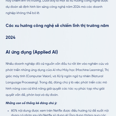
này chiếm lĩnh thị trường. Dưới đây là một số xu hướng công nghệ được
dự đoán sẽ định hình làn sóng công nghệ năm 2024 mà các doanh
nghiệp không thể bỏ lỡ.
Các xu hướng công nghệ sẽ chiếm lĩnh thị trường năm
2024
AI ứng dụng (Applied AI)
Nhiều doanh nghiệp đã có nguồn vốn đầu tư rất lớn vào nghiên cứu và
phát triển những ứng dụng của AI như Máy học (
Machine Learning),
Thị
giác máy tính (
Computer Vision),
và Xử lý ngôn ngữ tự nhiên (
Natural
Language Processing)
. Trong đó, đáng chú ý là việc phát triển các mô
hình nâng cao có khả năng giải quyết các tác vụ phức tạp như giải
quyết vấn đề, phân loại và dự đoán.
Những con số thống kê đáng chú ý:
80% nội dung được xem trên Netflix được điều hướng từ đề xuất nội
dung cá nhân sau khi Netflix sử dụng AI Ứng dụng thông qua các