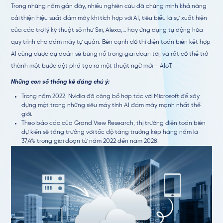
Trong những năm gần đây, nhiều nghiên cứu đã chứng minh khả năng
cải thiện hiệu suất đám mây khi tích hợp với AI, tiêu biểu là sự xuất hiện
của các trợ lý kỹ thuật số như Siri, Alexa,… hay ứng dụng tự động hóa
quy trình cho đám mây tự quản. Bên cạnh đó thì điện toán biên kết hợp
AI cũng được dự đoán sẽ bùng nổ trong giai đoạn tới, và rất có thể trở
thành một bước đột phá tạo ra một thuật ngữ mới – AIoT.
Những con số thống kê đáng chú ý:
Trong năm 2022, Nvidia đã công bố hợp tác với Microsoft để xây
dựng một trong những siêu máy tính AI đám mây mạnh nhất thế
giới.
Theo báo cáo của Grand View Research, thị trường điện toán biên
dự kiến sẽ tăng trưởng với tốc độ tăng trưởng kép hàng năm là
37,4% trong giai đoạn từ năm 2022 đến năm 2028.