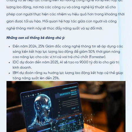
chúng ta sẽ tiếp tục chứng kiến xu hướng công nghệ với sự kết hợp lực
lượng lao động, nơi mà các công cụ và công nghệ kỹ thuật số cho
phép con người thực hiện các nhiệm vụ hiệu quả hơn trong khoảng thời
gian được tối ưu hóa. Mối quan hệ hợp tác giữa con người và công
nghệ thông minh này sẽ thúc đẩy năng suất và sự đổi mới.
Những con số thống kê đáng chú ý:
Đến năm 2024, 25% Giám đốc công nghệ thông tin sẽ áp dụng các
sáng kiến kết hợp lực lượng lao động để giảm 50% thời gian nâng
cao năng lực cho các vị trí có vai trò chủ chốt
(Forrester).
IDC dự đoán đến năm 2025, AI sẽ tạo ra 9000 tỷ đô la cho giá trị
kinh doanh.
IBM dự đoán rằng xu hướng lực lượng lao động kết hợp có thể giúp
tăng năng suất lên đến 25%.