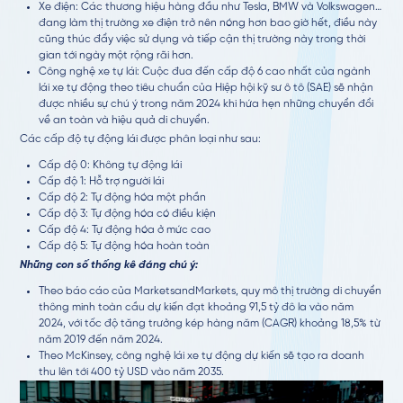
Xe điện: Các thương hiệu hàng đầu như Tesla, BMW và Volkswagen…
đang làm thị trường xe điện trở nên nóng hơn bao giờ hết, điều này
cũng thúc đẩy việc sử dụng và tiếp cận thị trường này trong thời
gian tới ngày một rộng rãi hơn.
Công nghệ xe tự lái: Cuộc đua đến cấp độ 6 cao nhất của ngành
lái xe tự động theo tiêu chuẩn của Hiệp hội kỹ sư ô tô (SAE) sẽ nhận
được nhiều sự chú ý trong năm 2024 khi hứa hẹn những chuyển đổi
về an toàn và hiệu quả di chuyển.
Các cấp độ tự động lái được phân loại như sau:
Cấp độ 0: Không tự động lái
Cấp độ 1: Hỗ trợ người lái
Cấp độ 2: Tự động hóa một phần
Cấp độ 3: Tự động hóa có điều kiện
Cấp độ 4: Tự động hóa ở mức cao
Cấp độ 5: Tự động hóa hoàn toàn
Những con số thống kê đáng chú ý:
Theo báo cáo của MarketsandMarkets, quy mô thị trường di chuyển
thông minh toàn cầu dự kiến đạt khoảng 91,5 tỷ đô la vào năm
2024, với tốc độ tăng trưởng kép hàng năm (CAGR) khoảng 18,5% từ
năm 2019 đến năm 2024.
Theo McKinsey, công nghệ lái xe tự động dự kiến sẽ tạo ra doanh
thu lên tới 400 tỷ USD vào năm 2035.