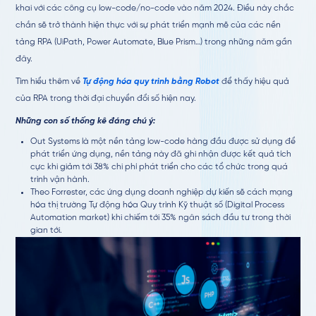
khai với các công cụ low-code/no-code vào năm 2024. Điều này chắc
chắn sẽ trở thành hiện thực với sự phát triển mạnh mẽ của các nền
tảng RPA (UiPath, Power Automate, Blue Prism…) trong những năm gần
đây.
Tìm hiểu thêm về
Tự động hóa quy trình bằng Robot
để thấy hiệu quả
của RPA trong thời đại chuyển đổi số hiện nay.
Những con số thống kê đáng chú ý:
Out Systems là một nền tảng low-code hàng đầu được sử dụng để
phát triển ứng dụng, nền tảng này đã ghi nhận được kết quả tích
cực khi giảm tới 38% chi phí phát triển cho các tổ chức trong quá
trình vận hành.
Theo Forrester, các ứng dụng doanh nghiệp dự kiến sẽ cách mạng
hóa thị trường Tự động hóa Quy trình Kỹ thuật số (Digital Process
Automation market) khi chiếm tới 35% ngân sách đầu tư trong thời
gian tới.