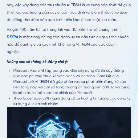
nay, việc xây dựng các tiêu chuẩn AI TRiSM là vô cùng cấp thiết để giúp
thiết lập các hướng dẫn quy chuẩn, xác định và giảm thiểu rủi ro tiềm
ẩn, đồng thời đảm bảo quá trình triển khai AI bảo mật, an toàn.
Với gần 100 năm lịch sử trong lĩnh vực TIC (kiểm tra và chứng nhận),
DEKRA
là một trong những tập đoàn uy tín đầu tiên có quy trình chuẩn
hóa để đánh giá và xác minh khả năng AI TRiSM của các doanh
nghiệp.
Những con số thống kê đáng chú ý:
Microsoft Azure AI tập trung vào việc xây dựng độ tin cậy thông
qua các phương thức AI minh bạch và an toàn. Cam kết của
Microsoft về AI TRiSM đã góp phần vào sự phát triển đáng kể của
nền tảng này, với con số tăng trưởng ấn tượng đến 50% so với cùng
kỳ năm trước (báo cáo tài chính của Microsoft).
Theo
Accenture,
82% người dùng có xu hướng tin tưởng các công ty
sử dụng AI có trách nhiệm.