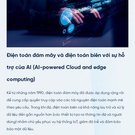
Điện toán đám mây và điện toán biên với sự hỗ
trợ của AI (
AI-powered Cloud and edge
computing)
Kể từ những năm 1990, điện toán đám mây đã được áp dụng rộng rãi
để cung cấp quyền truy cập vào các tài nguyên điện toán mạnh mẽ
theo yêu cầu. Trong khi đó, điện toán biên có khả năng lưu trữ và xử lý
dữ liệu đến gần nguồn hơn (các thiết bị tạo ra thông tin đó và người
dùng) nhằm chủ yếu phục vụ hệ thống IoT, giảm độ trễ và đảm bảo
bảo mật dữ liệu.