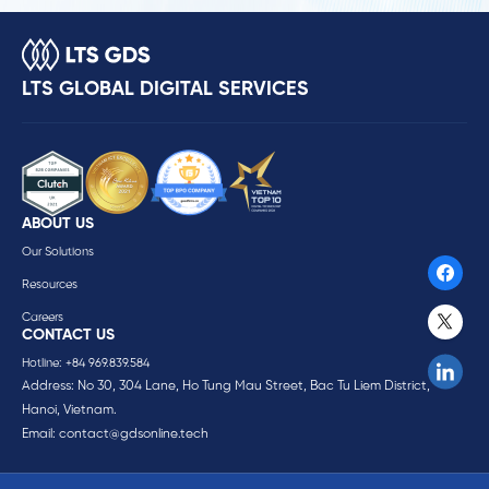
LTS GLOBAL DIGITAL SERVICES
ABOUT US
Our Solutions
Resources
Careers
CONTACT US
Hotline: +84 969.839.584
Address: No 30, 304 Lane, Ho Tung Mau Street, Bac Tu Liem District,
Hanoi, Vietnam.
Email:
contact@gdsonline.tech