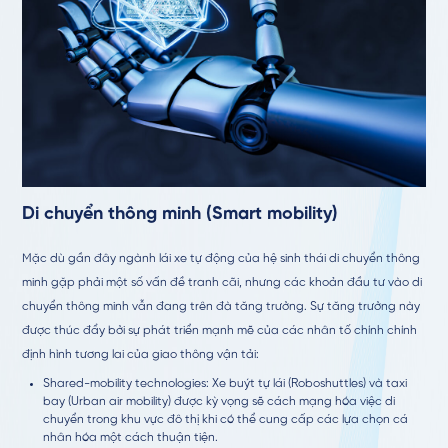
Di chuyển thông minh (Smart mobility)
Mặc dù gần đây ngành lái xe tự động của hệ sinh thái di chuyển thông
minh gặp phải một số vấn đề tranh cãi, nhưng các khoản đầu tư vào di
chuyển thông minh vẫn đang trên đà tăng trưởng. Sự tăng trưởng này
được thúc đẩy bởi sự phát triển mạnh mẽ của các nhân tố chính chính
định hình tương lai của giao thông vận tải:
Shared-mobility technologies: Xe buýt tự lái (
Roboshuttles)
và taxi
bay (Urban air mobility) được kỳ vọng sẽ cách mạng hóa việc di
chuyển trong khu vực đô thị khi có thể cung cấp các lựa chọn cá
nhân hóa một cách thuận tiện.