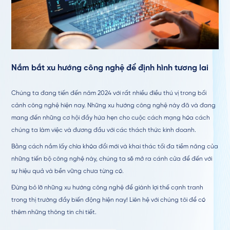
Nắm bắt xu hướng công nghệ để định hình tương lai
Chúng ta đang tiến đến năm 2024 với rất nhiều điều thú vị trong bối
cảnh công nghệ hiện nay. Những xu hướng công nghệ này đã và đang
mang đến những cơ hội đầy hứa hẹn cho cuộc cách mạng hóa cách
chúng ta làm việc và đương đầu với các thách thức kinh doanh.
Bằng cách nắm lấy chìa khóa đổi mới và khai thác tối đa tiềm năng của
những tiến bộ công nghệ này, chúng ta sẽ mở ra cánh cửa để đến với
sự hiệu quả và bền vững chưa từng có.
Đừng bỏ lỡ những xu hướng công nghệ để giành lợi thế cạnh tranh
trong thị trường đầy biến động hiện nay! Liên hệ với chúng tôi để có
thêm những thông tin chi tiết.