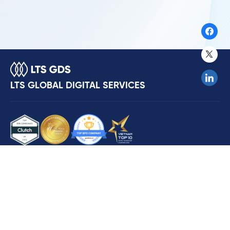
LTS GLOBAL DIGITAL SERVICES
ABOUT US
Our Solutions
Resources
Careers
CONTACT US
Hotline: +84 969.839.584
Address: No 30, 304 Lane, Ho Tung Mau Street, Bac Tu Liem District,