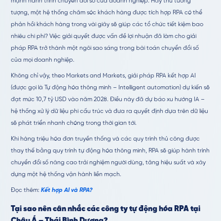
mạnh hành trình chuyển đổi số của doanh nghiệp. Hãy thử tưởng
tượng, một hệ thống chăm sóc khách hàng được tích hợp RPA có thể
phản hồi khách hàng trong vài giây sẽ giúp các tổ chức tiết kiệm bao
nhiêu chi phí? Việc giải quyết được vấn đề lợi nhuận đã làm cho giải
pháp RPA trở thành một ngôi sao sáng trong bài toán chuyển đổi số
của mọi doanh nghiệp.
Không chỉ vậy, theo Markets and Markets, giải pháp RPA kết hợp AI
(được gọi là Tự động hóa thông minh – Intelligent automation) dự kiến sẽ
đạt mức 10,7 tỷ USD vào năm 2028. Điều này đã dự báo xu hướng IA –
hệ thống xử lý dữ liệu phi cấu trúc và đưa ra quyết định dựa trên dữ liệu
sẽ phát triển nhanh chóng trong thời gian tới.
Khi hàng triệu hóa đơn truyền thống và các quy trình thủ công được
thay thế bằng quy trình tự động hóa thông minh, RPA sẽ giúp hành trình
chuyển đổi số nâng cao trải nghiệm người dùng, tăng hiệu suất và xây
dựng một hệ thống vận hành liền mạch.
Đọc thêm:
Kết hợp AI và RPA?
Tại sao nên cân nhắc các công ty tự động hóa RPA tại
Châu Á – Thái Bình Dương?