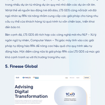
trong nhiều dự án từ những dự án quy mô nhỏ đến các dự án rất lớn.
Với lợi thế về nguồn lao động trẻ dồi dào, LTS GDS cũng nổi bật với đội
ngũ nhân sự RPA tài năng nhằm cung cấp các giải pháp cho từng nhu
cầu cụ thể của khách hàng từ quá trình tư vấn chiến lược, triển khai
đến bảo trì.
Bên cạnh đó, LTS GDS đã tích hợp các công nghệ mới như NLP – Xử lý
ngôn ngữ tự nhiên, Computer Vision – Thị giác máy tính vào các giải
pháp tự động hóa RPA để nâng cao hiệu quả cho quy trình siêu tự
động hóa. Một điểm cộng nữa là giải pháp RPA của LTS GDS có mức giá
khá cạnh tranh so với thị trường trong khu vực.
5.
Finesse Global