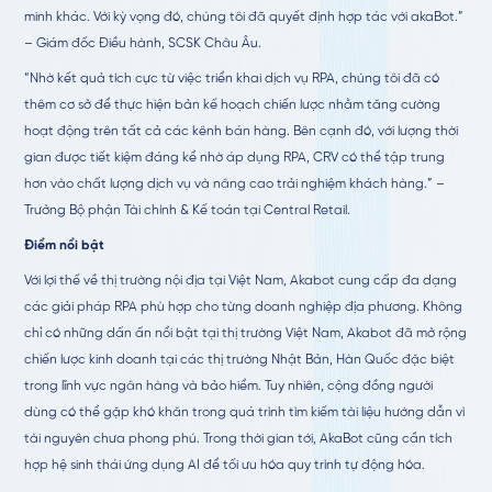
minh khác. Với kỳ vọng đó, chúng tôi đã quyết định hợp tác với akaBot.”
– Giám đốc Điều hành, SCSK Châu Âu.
“Nhờ kết quả tích cực từ việc triển khai dịch vụ RPA, chúng tôi đã có
thêm cơ sở để thực hiện bản kế hoạch chiến lược nhằm tăng cường
hoạt động trên tất cả các kênh bán hàng. Bên cạnh đó, với lượng thời
gian được tiết kiệm đáng kể nhờ áp dụng RPA, CRV có thể tập trung
hơn vào chất lượng dịch vụ và nâng cao trải nghiệm khách hàng.” –
Trưởng Bộ phận Tài chính & Kế toán tại Central Retail.
Điểm nổi bật
Với lợi thế về thị trường nội địa tại Việt Nam, Akabot cung cấp đa dạng
các giải pháp RPA phù hợp cho từng doanh nghiệp địa phương. Không
chỉ có những dấn ấn nổi bật tại thị trường Việt Nam, Akabot đã mở rộng
chiến lược kinh doanh tại các thị trường Nhật Bản, Hàn Quốc đặc biệt
trong lĩnh vực ngân hàng và bảo hiểm. Tuy nhiên, cộng đồng người
dùng có thể gặp khó khăn trong quá trình tìm kiếm tài liệu hướng dẫn vì
tài nguyên chưa phong phú. Trong thời gian tới, AkaBot cũng cần tích
hợp hệ sinh thái ứng dụng AI để tối ưu hóa quy trình tự động hóa.