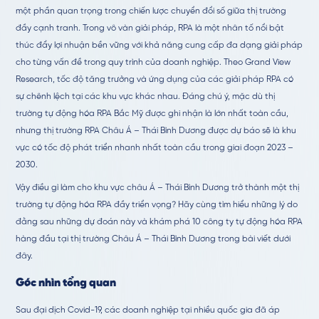
một phần quan trọng trong chiến lược chuyển đổi số giữa thị trường
đầy cạnh tranh. Trong vô vàn giải pháp, RPA là một nhân tố nổi bật
thúc đẩy lợi nhuận bền vững với khả năng cung cấp đa dạng giải pháp
cho từng vấn đề trong quy trình của doanh nghiệp. Theo Grand View
Research, tốc độ tăng trưởng và ứng dụng của các giải pháp RPA có
sự chênh lệch tại các khu vực khác nhau. Đáng chú ý, mặc dù thị
trường tự động hóa RPA Bắc Mỹ được ghi nhận là lớn nhất toàn cầu,
nhưng thị trường RPA Châu Á – Thái Bình Dương được dự báo sẽ là khu
vực có tốc độ phát triển nhanh nhất toàn cầu trong giai đoạn 2023 –
2030.
Vậy điều gì làm cho khu vực châu Á – Thái Bình Dương trở thành một thị
trường tự động hóa RPA đầy triển vọng? Hãy cùng tìm hiểu những lý do
đằng sau những dự đoán này và khám phá 10 công ty tự động hóa RPA
hàng đầu tại thị trường Châu Á – Thái Bình Dương trong bài viết dưới
đây.
Góc nhìn tổng quan
Sau đại dịch Covid-19, các doanh nghiệp tại nhiều quốc gia đã áp