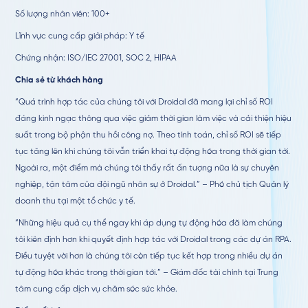
Số lượng nhân viên: 100+
Lĩnh vực cung cấp giải pháp: Y tế
Chứng nhận: ISO/IEC 27001, SOC 2, HIPAA
Chia sẻ từ khách hàng
“Quá trình hợp tác của chúng tôi với Droidal đã mang lại chỉ số ROI
đáng kinh ngạc thông qua việc giảm thời gian làm việc và cải thiện hiệu
suất trong bộ phận thu hồi công nợ. Theo tính toán, chỉ số ROI sẽ tiếp
tục tăng lên khi chúng tôi vẫn triển khai tự động hóa trong thời gian tới.
Ngoài ra, một điểm mà chúng tôi thấy rất ấn tượng nữa là sự chuyên
nghiệp, tận tâm của đội ngũ nhân sự ở Droidal.” – Phó chủ tịch Quản lý
doanh thu tại một tổ chức y tế.
“Những hiệu quả cụ thể ngay khi áp dụng tự động hóa đã làm chúng
tôi kiên định hơn khi quyết định hợp tác với Droidal trong các dự án RPA.
Điều tuyệt vời hơn là chúng tôi còn tiếp tục kết hợp trong nhiều dự án
tự động hóa khác trong thời gian tới.” – Giám đốc tài chính tại Trung
tâm cung cấp dịch vụ chăm sóc sức khỏe.