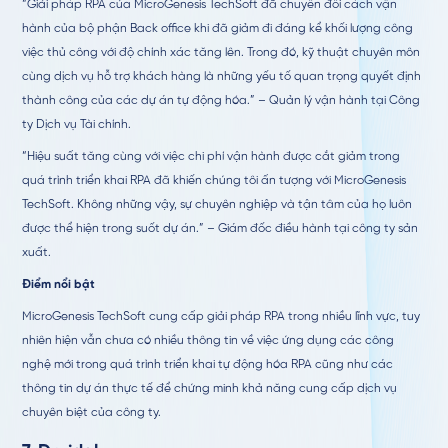
“Giải pháp RPA của MicroGenesis TechSoft đã chuyển đổi cách vận
hành của bộ phận Back office khi đã giảm đi đáng kể khối lượng công
việc thủ công với độ chính xác tăng lên. Trong đó, kỹ thuật chuyên môn
cùng dịch vụ hỗ trợ khách hàng là những yếu tố quan trọng quyết định
thành công của các dự án tự động hóa.” – Quản lý vận hành tại Công
ty Dịch vụ Tài chính.
“Hiệu suất tăng cùng với việc chi phí vận hành được cắt giảm trong
quá trình triển khai RPA đã khiến chúng tôi ấn tượng với MicroGenesis
TechSoft. Không những vậy, sự chuyên nghiệp và tận tâm của họ luôn
được thể hiện trong suốt dự án.” – Giám đốc điều hành tại công ty sản
xuất.
Điểm nổi bật
MicroGenesis TechSoft cung cấp giải pháp RPA trong nhiều lĩnh vực, tuy
nhiên hiện vẫn chưa có nhiều thông tin về việc ứng dụng các công
nghệ mới trong quá trình triển khai tự động hóa RPA cũng như các
thông tin dự án thực tế để chứng minh khả năng cung cấp dịch vụ
chuyên biệt của công ty.