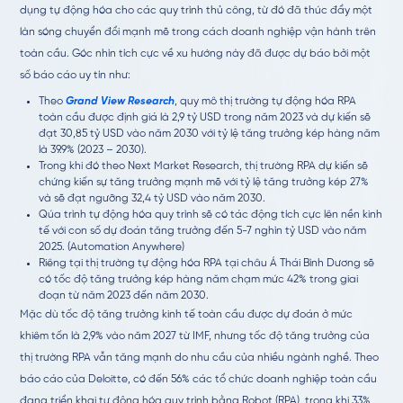
dụng tự động hóa cho các quy trình thủ công, từ đó đã thúc đẩy một
làn sóng chuyển đổi mạnh mẽ trong cách doanh nghiệp vận hành trên
toàn cầu. Góc nhìn tích cực về xu hướng này đã được dự báo bởi một
số báo cáo uy tín như:
Theo
Grand View Research
, quy mô thị trường tự động hóa RPA
toàn cầu được định giá là 2,9 tỷ USD trong năm 2023 và dự kiến sẽ
đạt 30,85 tỷ USD vào năm 2030 với tỷ lệ tăng trưởng kép hàng năm
là 39.9% (2023 – 2030).
Trong khi đó theo Next Market Research, thị trường RPA dự kiến sẽ
chứng kiến sự tăng trưởng mạnh mẽ với tỷ lệ tăng trưởng kép 27%
và sẽ đạt ngưỡng 32,4 tỷ USD vào năm 2030.
Qúa trình tự động hóa quy trình sẽ có tác động tích cực lên nền kinh
tế với con số dự đoán tăng trưởng đến 5-7 nghìn tỷ USD vào năm
2025. (Automation Anywhere)
Riêng tại thị trường tự động hóa RPA tại châu Á Thái Bình Dương sẽ
có tốc độ tăng trưởng kép hàng năm chạm mức 42% trong giai
đoạn từ năm 2023 đến năm 2030.
Mặc dù tốc độ tăng trưởng kinh tế toàn cầu được dự đoán ở mức
khiêm tốn là 2,9% vào năm 2027 từ IMF, nhưng tốc độ tăng trưởng của
thị trường RPA vẫn tăng mạnh do nhu cầu của nhiều ngành nghề. Theo
báo cáo của Deloitte, có đến 56% các tổ chức doanh nghiệp toàn cầu
đang triển khai tự động hóa quy trình bằng Robot (RPA), trong khi 33%