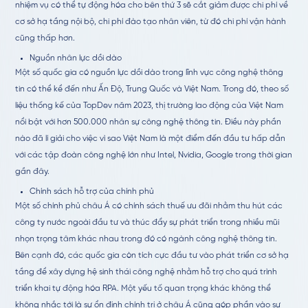
nhiệm vụ có thể tự động hóa cho bên thứ 3 sẽ cắt giảm được chi phí về
cơ sở hạ tầng nội bộ, chi phí đào tạo nhân viên, từ đó chi phí vận hành
cũng thấp hơn.
Nguồn nhân lực dồi dào
Một số quốc gia có nguồn lực dồi dào trong lĩnh vực công nghệ thông
tin có thể kể đến như Ấn Độ, Trung Quốc và Việt Nam. Trong đó, theo số
liệu thống kế của TopDev năm 2023, thị trường lao động của Việt Nam
nổi bật với hơn 500.000 nhân sự công nghệ thông tin. Điều này phần
nào đã lí giải cho việc vì sao Việt Nam là một điểm đến đầu tư hấp dẫn
với các tập đoàn công nghệ lớn như Intel, Nvidia, Google trong thời gian
gần đây.
Chính sách hỗ trợ của chính phủ
Một số chính phủ châu Á có chính sách thuế ưu đãi nhằm thu hút các
công ty nước ngoài đầu tư và thúc đẩy sự phát triển trong nhiều mũi
nhọn trọng tâm khác nhau trong đó có ngành công nghệ thông tin.
Bên cạnh đó, các quốc gia còn tích cực đầu tư vào phát triển cơ sở hạ
tầng để xây dựng hệ sinh thái công nghệ nhằm hỗ trợ cho quá trình
triển khai tự động hóa RPA. Một yếu tố quan trọng khác không thể
không nhắc tới là sự ổn định chính trị ở châu Á cũng góp phần vào sự