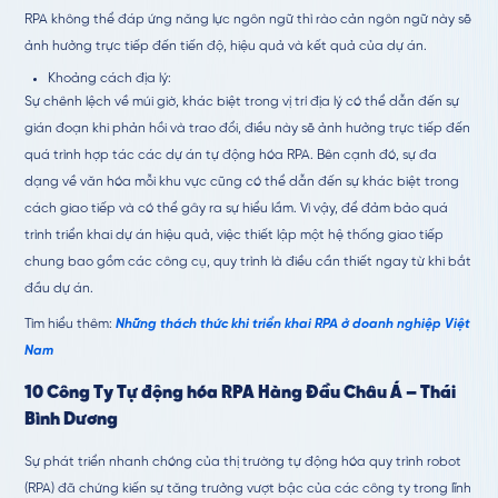
RPA không thể đáp ứng năng lực ngôn ngữ thì rào cản ngôn ngữ này sẽ
ảnh hưởng trực tiếp đến tiến độ, hiệu quả và kết quả của dự án.
Khoảng cách địa lý:
Sự chênh lệch về múi giờ, khác biệt trong vị trí địa lý có thể dẫn đến sự
gián đoạn khi phản hồi và trao đổi, điều này sẽ ảnh hưởng trực tiếp đến
quá trình hợp tác các dự án tự động hóa RPA. Bên cạnh đó, sự đa
dạng về văn hóa mỗi khu vực cũng có thể dẫn đến sự khác biệt trong
cách giao tiếp và có thể gây ra sự hiểu lầm. Vì vậy, để đảm bảo quá
trình triển khai dự án hiệu quả, việc thiết lập một hệ thống giao tiếp
chung bao gồm các công cụ, quy trình là điều cần thiết ngay từ khi bắt
đầu dự án.
Tìm hiểu thêm:
Những thách thức khi triển khai RPA ở doanh nghiệp Việt
Nam
10 Công Ty Tự động hóa RPA Hàng Đầu Châu Á – Thái
Bình Dương
Sự phát triển nhanh chóng của thị trường tự động hóa quy trình robot
(RPA) đã chứng kiến sự tăng trưởng vượt bậc của các công ty trong lĩnh