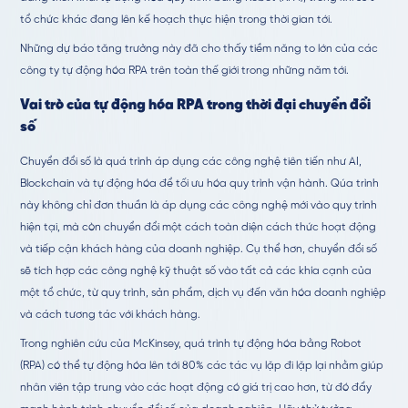
tổ chức khác đang lên kế hoạch thực hiện trong thời gian tới.
Những dự báo tăng trưởng này đã cho thấy tiềm năng to lớn của các
công ty tự động hóa RPA trên toàn thế giới trong những năm tới.
Vai trò của tự động hóa RPA trong thời đại chuyển đổi
số
Chuyển đổi số là quá trình áp dụng các công nghệ tiên tiến như AI,
Blockchain và tự động hóa để tối ưu hóa quy trình vận hành. Qúa trình
này không chỉ đơn thuần là áp dụng các công nghệ mới vào quy trình
hiện tại, mà còn chuyển đổi một cách toàn diện cách thức hoạt động
và tiếp cận khách hàng của doanh nghiệp. Cụ thể hơn, chuyển đổi số
sẽ tích hợp các công nghệ kỹ thuật số vào tất cả các khía cạnh của
một tổ chức, từ quy trình, sản phẩm, dịch vụ đến văn hóa doanh nghiệp
và cách tương tác với khách hàng.
Trong nghiên cứu của McKinsey, quá trình tự động hóa bằng Robot
(RPA) có thể tự động hóa lên tới 80% các tác vụ lặp đi lặp lại nhằm giúp
nhân viên tập trung vào các hoạt động có giá trị cao hơn, từ đó đẩy