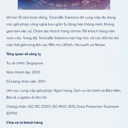
Với hơn 15 năm hoạt động, Total eBiz Solutions đã cung cấp đa dạng
các giải pháp công nghệ bao gồm Tự động hóa thông minh, Không
gian làm việc số, Chăm sóc khách hàng tới hơn 150 khách hàng trên
toàn cầu. Trong đó, Total eBiz Solutions còn hợp tác với các đối tác lớn
trên thế giới trong lĩnh vực RPA như UiPath, Microsoft và Nintex.
Tổng quan về công ty
Trụ sở chính: Singapore
Năm thành lập: 2003
Số lượng nhân viên: 200+
Lĩnh vực cung cấp giải pháp: Ngân hàng, Dịch vụ tài chính và Bảo hiểm,
Bán lẻ, Logistics & Vận tải
Chứng nhận: ISO/IEC 27001, ISO 9001: 2015, Data Protection Trustmark
(DPTM)
Chia sẻ từ khách hàng