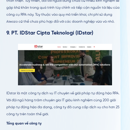
thân thiện. Tuy nhiên, đối với người dùng chưa có nhiều kinh nghiệm sẽ
gặp khó khăn trong quá trình tùy chỉnh và tiếp cận nguồn tài liệu của
công cụ RPA này. Tùy thuộc vào quy mô triển khai, chi phí sử dụng
Aiwozo có thể chưa phù hợp đối với các doanh nghiệp vừa và nhỏ.
9.
PT. IDStar Cipta Teknologi (IDstar)
IDstar là một công ty dịch vụ IT chuyên về giải pháp tự động hóa RPA.
Với đội ngũ hàng trăm chuyên gia IT giàu kinh nghiệm cùng 200 giải
pháp tự động hóa đa dạng, công ty đã cung cấp dịch vụ cho hơn 25
công ty trên toàn thế giới.
Tổng quan về công ty