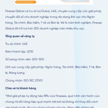
Finesse Global có trụ sở tại Dubai, UAE, chuyên cung cấp các giải pháp
chuyển đổi số cho doanh nghiệp trong đa dạng lĩnh vực như Ngân
hàng, Tài chính, Bảo hiểm, Y tế và Bán lẻ. Với 14 năm kinh nghiệm, Finesse
Global đã hỗ trợ hơn 300 doanh nghiệp trên nhiều khu vực.
Tổng quan về công ty
Trụ sở chính: UAE
Năm thành lập: 2010
Số lượng nhân viên: 200-500
Lĩnh vực cung cấp giải pháp: Ngân hàng, Tài chính, Bảo hiểm, Y tế, Bán
lẻ, Năng lượng
Chứng nhận: ISO/IEC 27001
Chia sẻ từ khách hàng
“Nhờ giải pháp tự động hóa RPA của Finesses, quá trình vận hành của
chúng tôi đã tăng hiệu quả mạnh mẽ bởi nó không chỉ thay đổi cách
vận hành trước đó của chúng tôi mà còn tác động đến những kế