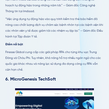
hoạch tự động hóa trong những năm tới.” – Giám đốc Công nghệ
Thông tin tại Imdaad.
“Việc ứng dụng tự động hóa vào quy trình kiểm tra thẻ bảo hiểm đã
nâng cao chất lượng dịch vụ chăm sóc bệnh nhân tại các bệnh viện khi
các nhân viên y tế được giảm tải các nhiệm vụ lặp lại.” – Giám đốc Điều
hành tại Tập đoàn Y tế.
Điểm nổi bật
Finesse Global cung cấp các giải pháp RPA cho từng khu vực Trung
Đông và Châu Phi. Tuy nhiên, khả năng hỗ trợ nhiều ngôn ngữ cho các
quốc gia khác nhau và năng lực sử dụng đa dạng công cụ RPA vẫn
còn hạn chế.
6.
MicroGenesis TechSoft