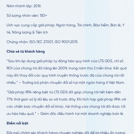
Năm thành lập: 2016
Số lượng nhân viên: 150+
Lĩnh vực cung cấp giải pháp: Ngân hàng, Tài chính, Bảo hiểm, Bán lẻ, Y
tế, Năng lượng & Tiện ích
Chứng nhận: ISO/IEC 27001, ISO 9001:2015
Chia sẻ từ khách hàng
“Sau khi áp dụng giải pháp tự động hóa quy trình của LTS GDS, chỉ số
ROI của chúng tôi đã tăng lên 200% trong năm thứ 2 triển khai. Kết quả
này đã thay đổi các quy trình truyền thống trước đó của chúng tôi rất
nhiều.” – Trưởng bộ phận chuyển đổi số tại một ngân hàng ở Việt Nam.
“Giải pháp RPA riêng biệt từ LTS GDS đã giúp chúng tôi tiết kiệm đến
77% thời gian xử lý dữ liệu so với trước đây. Khi tích hợp giải pháp RPA với
các chiến lược chuyển đổi số khác, hệ thống của chúng tôi đã được tối
ưu hóa hiệu quả.” – Giám đốc điều hành tại một doanh nghiệp bán lẻ.
Điểm nổi bật
Đội ngũ chăm sóc khách hàng chuyên nghiệp đã để lại nhiều ấn tượng