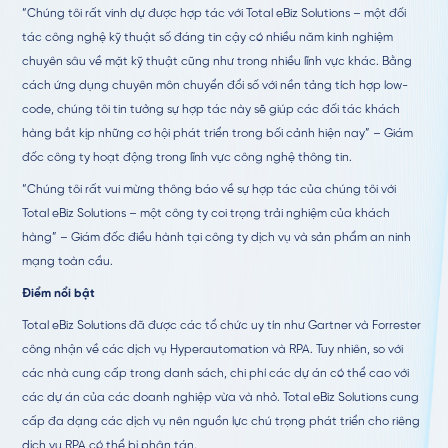
“Chúng tôi rất vinh dự được hợp tác với Total eBiz Solutions – một đối
tác công nghệ kỹ thuật số đáng tin cậy có nhiều năm kinh nghiệm
chuyên sâu về mặt kỹ thuật cũng như trong nhiều lĩnh vực khác. Bằng
cách ứng dụng chuyên môn chuyển đổi số với nền tảng tích hợp low-
code, chúng tôi tin tưởng sự hợp tác này sẽ giúp các đối tác khách
hàng bắt kịp những cơ hội phát triển trong bối cảnh hiện nay” – Giám
đốc công ty hoạt động trong lĩnh vực công nghệ thông tin.
“Chúng tôi rất vui mừng thông báo về sự hợp tác của chúng tôi với
Total eBiz Solutions – một công ty coi trọng trải nghiệm của khách
hàng” – Giám đốc điều hành tại công ty dịch vụ và sản phẩm an ninh
mạng toàn cầu.
Điểm nổi bật
Total eBiz Solutions đã được các tổ chức uy tín như Gartner và Forrester
công nhận về các dịch vụ Hyperautomation và RPA. Tuy nhiên, so với
các nhà cung cấp trong danh sách, chi phí các dự án có thể cao với
các dự án của các doanh nghiệp vừa và nhỏ. Total eBiz Solutions cung
cấp đa dạng các dịch vụ nên nguồn lực chú trọng phát triển cho riêng
dịch vụ RPA có thể bị phân tán.