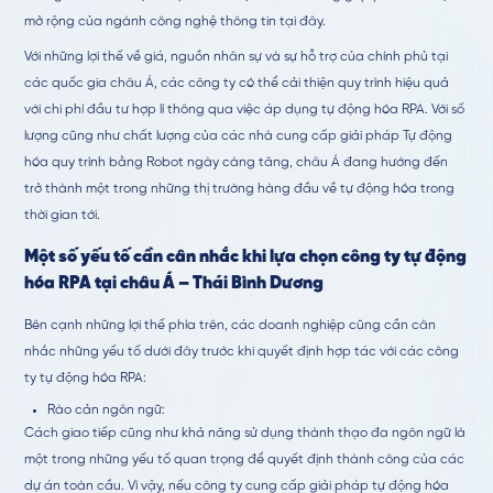
mở rộng của ngành công nghệ thông tin tại đây.
Với những lợi thế về giá, nguồn nhân sự và sự hỗ trợ của chính phủ tại
các quốc gia châu Á, các công ty có thể cải thiện quy trình hiệu quả
với chi phí đầu tư hợp lí thông qua việc áp dụng tự động hóa RPA. Với số
lượng cũng như chất lượng của các nhà cung cấp giải pháp Tự động
hóa quy trình bằng Robot ngày càng tăng, châu Á đang hướng đến
trở thành một trong những thị trường hàng đầu về tự động hóa trong
thời gian tới.
Một số yếu tố cần cân nhắc khi lựa chọn công ty tự động
hóa RPA tại châu Á – Thái Bình Dương
Bên cạnh những lợi thế phía trên, các doanh nghiệp cũng cần cân
nhắc những yếu tố dưới đây trước khi quyết định hợp tác với các công
ty tự động hóa RPA:
Rào cản ngôn ngữ:
Cách giao tiếp cũng như khả năng sử dụng thành thạo đa ngôn ngữ là
một trong những yếu tố quan trọng để quyết định thành công của các
dự án toàn cầu. Vì vậy, nếu công ty cung cấp giải pháp tự động hóa