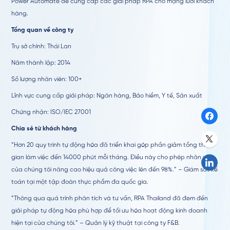
Power Automate để cung cấp các giải pháp RPA cho mạng lưới khách
hàng.
Tổng quan về công ty
Trụ sở chính: Thái Lan
Năm thành lập: 2014
Số lượng nhân viên: 100+
Lĩnh vực cung cấp giải pháp: Ngân hàng, Bảo hiểm, Y tế, Sản xuất
Chứng nhận: ISO/IEC 27001
Chia sẻ từ khách hàng
“Hơn 20 quy trình tự động hóa đã triển khai góp phần giảm tổng thời
gian làm việc đến 14000 phút mỗi tháng. Điều này cho phép nhân viên
của chúng tôi nâng cao hiệu quả công việc lên đến 98%.” – Giám sát kế
toán tại một tập đoàn thực phẩm đa quốc gia.
“Thông qua quá trình phân tích và tư vấn, RPA Thailand đã đem đến
giải pháp tự động hóa phù hợp để tối ưu hóa hoạt động kinh doanh
hiện tại của chúng tôi.” – Quản lý kỹ thuật tại công ty F&B.